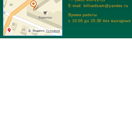
E-mail: billiardsam@yandex.ru
Время работы:
c 10.00 до 20.00 без выходных